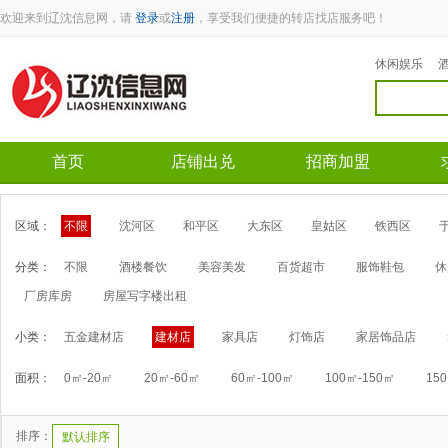
欢迎来到辽沈信息网，请
登录
或
注册
，享受我们便捷的转店找店服务吧！
休闲娱乐
首页
店铺出兑
招商加盟
区域：
不限
沈河区
和平区
大东区
皇姑区
铁西区
分类：
不限
酒楼餐饮
美容美发
百货超市
服饰鞋包
休
厂房库房
房屋写字楼出租
小类：
五金建材店
建材店
家具店
灯饰店
家居饰品店
面积：
0㎡-20㎡
20㎡-60㎡
60㎡-100㎡
100㎡-150㎡
15
排序：
默认排序