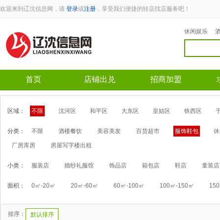
欢迎来到辽沈信息网，请
登录
或
注册
，享受我们便捷的转店找店服务吧！
休闲娱乐
首页
店铺出兑
招商加盟
区域：
不限
沈河区
和平区
大东区
皇姑区
铁西区
分类：
不限
酒楼餐饮
美容美发
百货超市
服饰鞋包
休
厂房库房
房屋写字楼出租
小类：
服装店
婚纱礼服馆
饰品店
箱包店
鞋店
童装店
面积：
0㎡-20㎡
20㎡-60㎡
60㎡-100㎡
100㎡-150㎡
15
排序：
默认排序