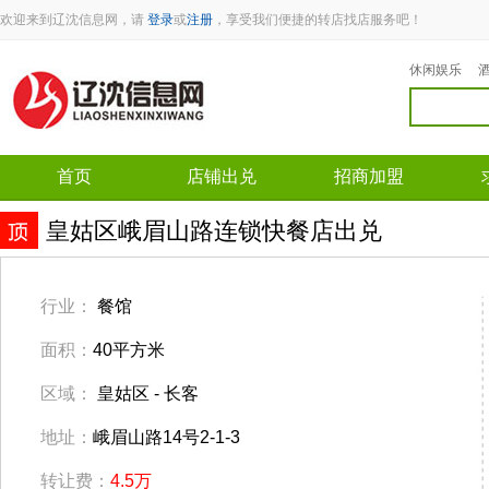
欢迎来到辽沈信息网，请
登录
或
注册
，享受我们便捷的转店找店服务吧！
休闲娱乐
首页
店铺出兑
招商加盟
皇姑区峨眉山路连锁快餐店出兑
行业：
餐馆
面积：
40平方米
区域：
皇姑区 - 长客
地址：
峨眉山路14号2-1-3
转让费：
4.5万