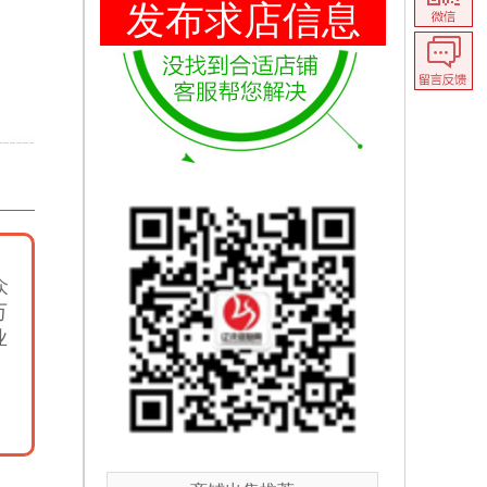
发布求店信息
众
万
业