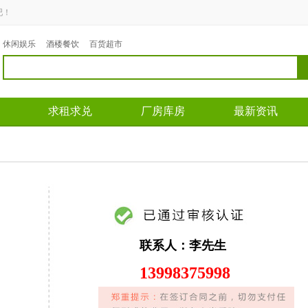
吧！
休闲娱乐
酒楼餐饮
百货超市
求租求兑
厂房库房
最新资讯
联系人：
李先生
13998375998