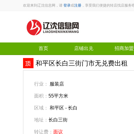
欢迎来到辽沈信息网，请
登录
或
注册
，享受我们便捷的转店找店服务
首页
店铺出兑
招商加盟
和平区长白三街门市无兑费出租
行业：
服装店
面积：
55平方米
区域：
和平区 - 长白
地址：
长白三街
转让费：
面议