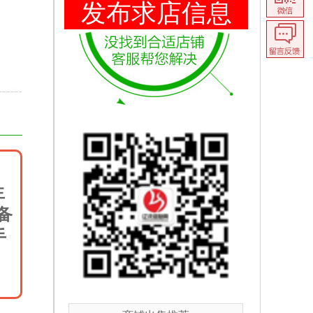
发布求店信息
生
备
手