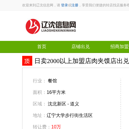
欢迎来到辽沈信息网，请
登录
或
注册
，享受我们便捷的转店找店服务
首页
店铺出兑
招商加盟
日卖2000以上加盟店肉夹馍店出
行业：
餐馆
面积：
16平方米
区域：
沈北新区 - 道义
地址：
辽宁大学步行街生活区
转让费：
10万