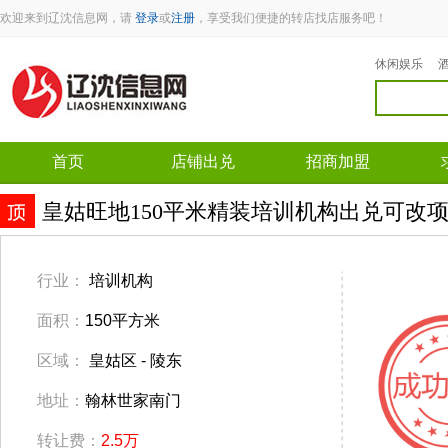
欢迎来到辽沈信息网，请
登录
或
注册
，享受我们便捷的转店找店服务吧！
休闲娱乐
首页
店铺出兑
招商加盟
皇姑旺地150平米精装培训机构出兑可改
行业：
培训机构
面积：
150平方米
区域：
皇姑区 - 陵东
地址：
翰林世家南门
转让费：
2.5万