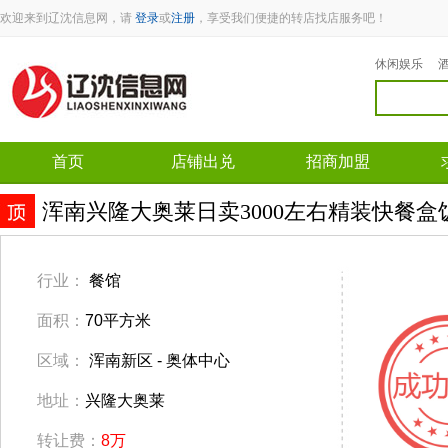
欢迎来到辽沈信息网，请
登录
或
注册
，享受我们便捷的转店找店服务吧！
休闲娱乐
首页
店铺出兑
招商加盟
浑南兴隆大奥莱日卖3000左右精装快餐盒
行业：
餐馆
面积：
70平方米
区域：
浑南新区 - 奥体中心
地址：
兴隆大奥莱
转让费：
8万