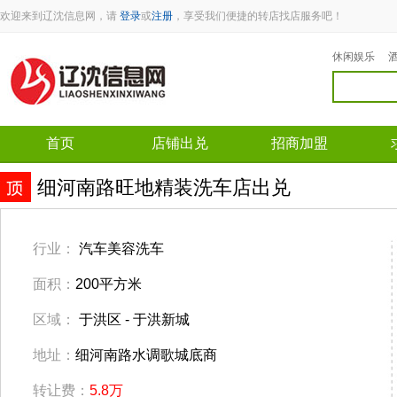
欢迎来到辽沈信息网，请
登录
或
注册
，享受我们便捷的转店找店服务吧！
休闲娱乐
首页
店铺出兑
招商加盟
细河南路旺地精装洗车店出兑
行业：
汽车美容洗车
面积：
200平方米
区域：
于洪区 - 于洪新城
地址：
细河南路水调歌城底商
转让费：
5.8万