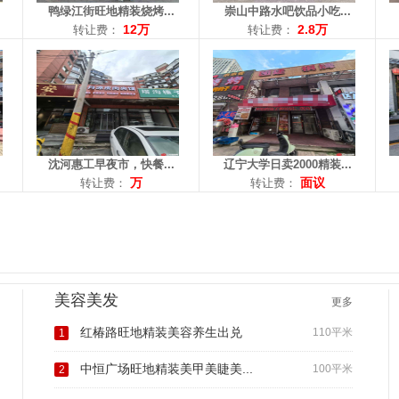
鸭绿江街旺地精装烧烤...
崇山中路水吧饮品小吃...
12万
2.8万
转让费：
转让费：
沈河惠工早夜市，快餐...
辽宁大学日卖2000精装...
万
面议
转让费：
转让费：
美容美发
更多
红椿路旺地精装美容养生出兑
110平米
1
中恒广场旺地精装美甲美睫美...
100平米
2