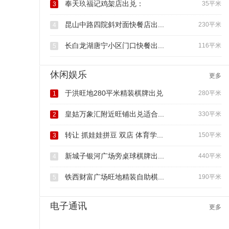
奉天玖福记鸡架店出兑：
35平米
3
昆山中路四院斜对面快餐店出...
230平米
4
长白龙湖唐宁小区门口快餐出...
116平米
5
休闲娱乐
更多
于洪旺地280平米精装棋牌出兑
280平米
1
皇姑万象汇附近旺铺出兑适合...
330平米
2
转让 抓娃娃拼豆 双店 体育学...
150平米
3
新城子银河广场旁桌球棋牌出...
440平米
4
铁西财富广场旺地精装自助棋...
190平米
5
电子通讯
更多