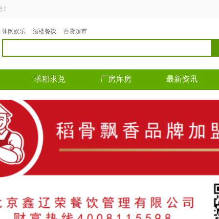
吧！
休闲娱乐
酒楼餐饮
百货超市
求租求兑
厂房库房
最新资讯
区域： 道义
区域： 沈辽路
区域
面积：35平米
面积：300平米
面积
转让费：面议
转让费：面议
转让
66
电话：13840437751
电话：17640249838
电话