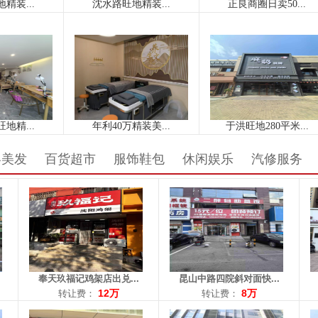
区域： 北行
区域： 昆山路
区域
面积：35平米
面积：230平米
面积
转让费：12万
转让费：8万
转
电话：13889840328
电话：15734052868
电话
容美发
百货超市
服饰鞋包
休闲娱乐
汽修服务
区域： 昆山路
区域： 奥体中心
区域
面积：289平米
面积：90平米
面
转让费：0元
转让费：2.3万
转让
电话：13998213927
电话：15129404266
电话
奉天玖福记鸡架店出兑...
昆山中路四院斜对面快...
12万
8万
转让费：
转让费：
区域： 兴华
区域： 道义
区域