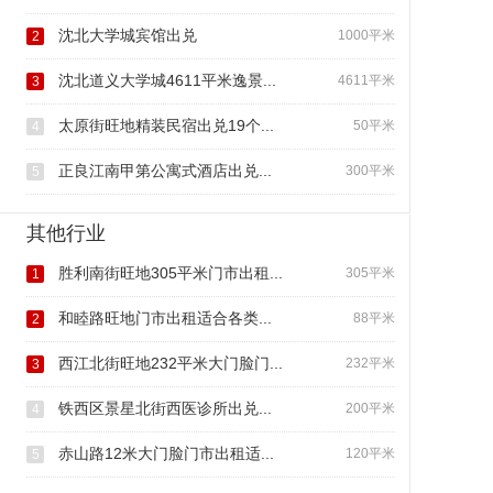
沈北大学城宾馆出兑
1000平米
2
沈北道义大学城4611平米逸景...
4611平米
3
太原街旺地精装民宿出兑19个...
50平米
4
正良江南甲第公寓式酒店出兑...
300平米
5
其他行业
胜利南街旺地305平米门市出租...
305平米
1
和睦路旺地门市出租适合各类...
88平米
2
西江北街旺地232平米大门脸门...
232平米
3
铁西区景星北街西医诊所出兑...
200平米
4
赤山路12米大门脸门市出租适...
120平米
5