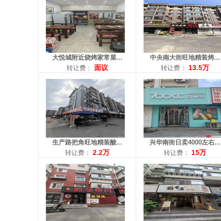
面积：30平米
面积：30平米
转让费：2.2万
转让费：15万
电话：15142023506
电话：18004027885
大悦城附近烧烤家常菜...
中央南大街旺地精装烤...
面议
13.5万
转让费：
转让费：
区域： 长江街
区域： 北行
面积：86平米
面积：60平米
转让费：2.8万
转让费：15万
电话：13019351015
电话：13940166640
生产路把角旺地精装酸...
兴华南街日卖4000左右...
2.2万
15万
转让费：
转让费：
区域： 浑南中路
区域： 世纪新城
面积：130平米
面积：100平米
转让费：3万
转让费：12万
电话：18202407989
电话：17609880719