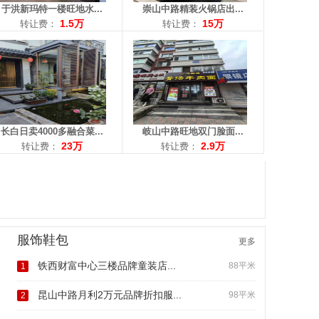
于洪新玛特一楼旺地水...
崇山中路精装火锅店出...
1.5万
15万
转让费：
转让费：
长白日卖4000多融合菜...
岐山中路旺地双门脸面...
23万
2.9万
转让费：
转让费：
服饰鞋包
更多
铁西财富中心三楼品牌童装店...
88平米
1
昆山中路月利2万元品牌折扣服...
98平米
2