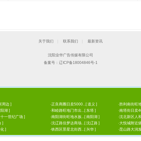
关于我们
|
联系我们
|
最新资讯
沈阳业华广告传媒有限公司
备案号：
辽ICP备18004846号-1
河周边 ]
·
正良商圈日卖5000...[ 道义 ]
·
胜利南街旺地30
阳湖 ]
·
和睦路旺地门市出...[ 东塔 ]
·
南塔街日卖4000
 二十一世纪广场 ]
·
南阳湖街旺地水族...[ 南阳湖 ]
·
沈北新区人和街小
 ]
·
沈辽路佳梦达商场...[ 沈辽路 ]
·
大悦城附近烧烤家
化 ]
·
铁西区景星北街西...[ 兴华 ]
·
昆山路大润发楼下