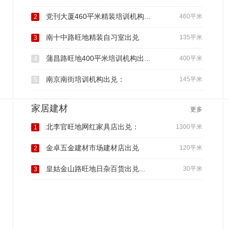
党刊大厦460平米精装培训机构...
460平米
2
南十中路旺地精装自习室出兑
135平米
3
蒲昌路旺地400平米培训机构出...
400平米
4
南京南街培训机构出兑：
145平米
5
家居建材
更多
北李官旺地网红家具店出兑：
1300平米
1
金卓五金建材市场建材店出兑
120平米
2
皇姑金山路旺地日杂百货出兑...
30平米
3