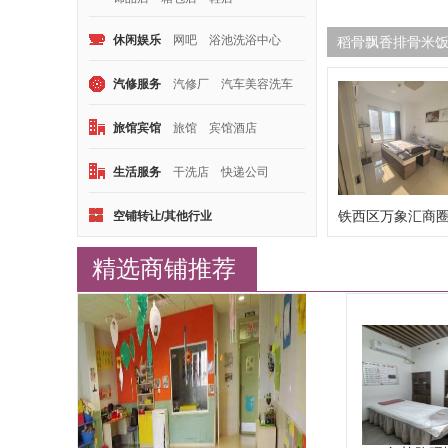
休闲娱乐
网吧
浴池洗浴中心
稻骨飘香排骨米饭
桌游
密室逃脱
养生馆
汽修服务
汽修厂
汽车美容洗车
轮胎店
电瓶店
旅馆宾馆
旅馆
宾馆酒店
公寓房
生活服务
干洗店
快递公司
白钢铁艺
养老院
广告图文
铁西区万象汇商
空铺转让/其他行业
内头...
精选商铺推荐