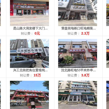
面积：150平米
面积：53平米
面
转让费：15万
转让费：3.8万
转让
电话：18006663334
电话：18609839176
电话
昆山路大润发楼下大门...
营盘街地铁口旺地精装...
0元
2.3万
转让费：
转让费：
区域： 长客
区域： 崇山
区域
面积：220平米
面积：45平米
面
转让费：12万
转让费：2.8万
转让
电话：15998102288
电话：13940179867
电话
兴工北街把角位置馄饨...
沈北路旺地53平米炸串...
15万
3.8万
转让费：
转让费：
区域： 惠工
区域： 道义
区域
面积：35平米
面积：160平米
面积
转让费：万
转让费：面议
转
电话：13322496256
电话：13079235385
电话