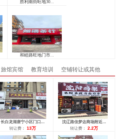
： 长白
区域： 沈辽路
：116平米
面积：62平米
让费：13万
转让费：2.2万
：18900972077
电话：15904092428
旅馆宾馆
教育培训
空铺转让或其他
： 上园
区域： 万泉
积：15平米
面积：62平米
费：5000
转让费：7.5万
：13591409339
电话：13002423371
长白龙湖唐宁小区门口...
沈辽路佳梦达商场附近...
13万
2.2万
转让费：
转让费：
： 华山
区域： 长江街