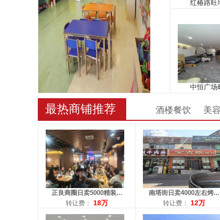
区域： 道义
区域： 南塔
面积：120平米
面积：100平米
转让费：18万
转让费：12万
电话：13149821779
电话：15840553765
最热商铺推荐
酒楼餐饮
美
区域： 津桥
区域： 沈辽路
面积：120平米
面积：90平米
转让费：面议
转让费：13.5万
电话：13470366684
电话：13998352266
正良商圈日卖5000精装...
南塔街日卖4000左右烤...
18万
12万
转让费：
转让费：
区域： 望花
区域： 兴华