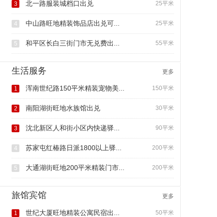
北一路服装城档口出兑
25平米
3
中山路旺地精装饰品店出兑可...
25平米
4
和平区长白三街门市无兑费出...
55平米
5
生活服务
更多
浑南世纪路150平米精装宠物美...
150平米
1
南阳湖街旺地水族馆出兑
30平米
2
沈北新区人和街小区内快递驿...
90平米
3
苏家屯红椿路日派1800以上驿...
200平米
4
大通湖街旺地200平米精装门市...
200平米
5
旅馆宾馆
更多
世纪大厦旺地精装公寓民宿出...
50平米
1