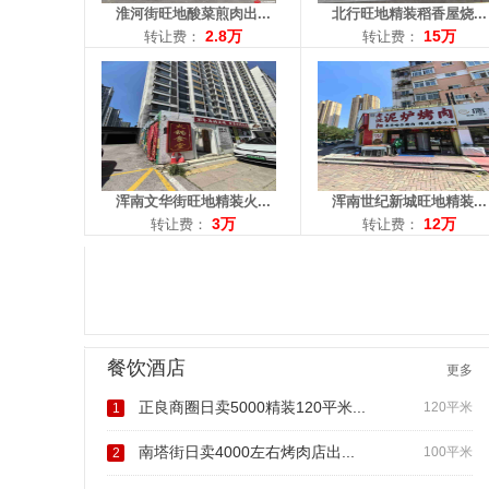
淮河街旺地酸菜煎肉出...
北行旺地精装稻香屋烧...
2.8万
15万
转让费：
转让费：
浑南文华街旺地精装火...
浑南世纪新城旺地精装...
3万
12万
转让费：
转让费：
餐饮酒店
更多
正良商圈日卖5000精装120平米...
120平米
1
南塔街日卖4000左右烤肉店出...
100平米
2