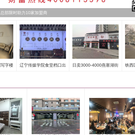
总部限时助力10家加盟商
圈写字楼
辽宁传媒学院食堂档口出
日卖3000-4000燕塞湖街
铁西
兑：
精装3...
室出..