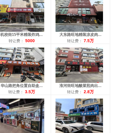
积：80平米
面积：86平米
费：3.5万
转让费：2.8万
：18842532812
电话：13019351015
机校街15平米精装炸鸡...
大东路旺地精装凉皮肉...
5000
7.5万
转让费：
转让费：
： 兴华
区域： 崇山
积：20平米
面积：260平米
费：1.5万
转让费：15万
：13286146000
电话：15640361120
华山路把角位置自助盒...
淮河街旺地酸菜煎肉出...
3.5万
2.8万
转让费：
转让费：
： 长白
区域： 北行
：100平米
面积：80平米
让费：23万
转让费：2.9万
：13080769813
电话：18540162627