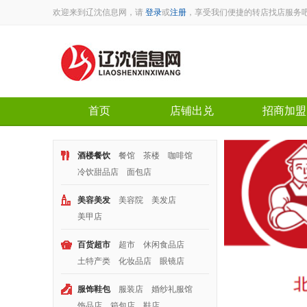
欢迎来到辽沈信息网，请
登录
或
注册
，享受我们便捷的转店找店服务
首页
店铺出兑
招商加盟
酒楼餐饮
餐馆
茶楼
咖啡馆
冷饮甜品店
面包店
美容美发
美容院
美发店
美甲店
区域： 兴华
百货超市
超市
休闲食品店
面积：60平米
土特产类
化妆品店
眼镜店
转让费：3.5万
电话：139400351
服饰鞋包
服装店
婚纱礼服馆
饰品店
箱包店
鞋店