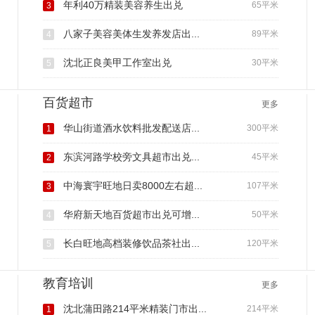
年利40万精装美容养生出兑
65平米
3
八家子美容美体生发养发店出...
89平米
4
沈北正良美甲工作室出兑
30平米
5
百货超市
更多
华山街道酒水饮料批发配送店...
300平米
1
东滨河路学校旁文具超市出兑...
45平米
2
中海寰宇旺地日卖8000左右超...
107平米
3
华府新天地百货超市出兑可增...
50平米
4
长白旺地高档装修饮品茶社出...
120平米
5
教育培训
更多
沈北蒲田路214平米精装门市出...
214平米
1