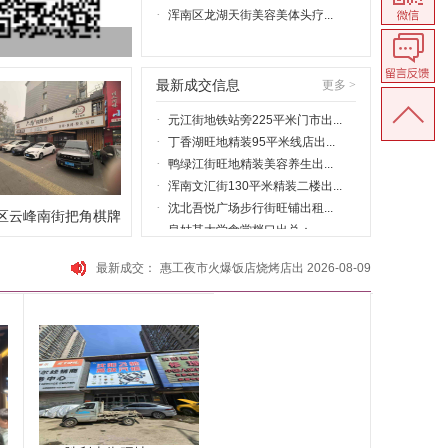
·
浑南区龙湖天街美容美体头疗...
最新成交信息
更多 >
·
元江街地铁站旁225平米门市出...
·
丁香湖旺地精装95平米线店出...
·
鸭绿江街旺地精装美容养生出...
·
浑南文汇街130平米精装二楼出...
·
沈北吾悦广场步行街旺铺出租...
区云峰南街把角棋牌
·
皇姑某大学食堂档口出兑：
·
长白南路旺地精装1000平米洗...
.
最新成交：
惠工夜市火爆饭店烧烤店出
2026-08-09
·
南九中路旺地150门市出租可适...
兑
·
中街大北街旺地200平米纯一层...
恒大绿洲火爆饭店出兑保赚
2026-08-09
日卖5000房租超低火爆超
2026-08-09
·
旭辉东樾城门市出租适合各类...
市出...
·
浑南白塔旺地小区门口日卖20...
金山路旺地幼儿园出兑保赚
2026-08-09
十三纬路旺地足疗店出兑
2026-08-09
·
保利花园旺地门市出租可适合...
东软电脑城快餐档口出兑保
2026-08-09
·
怒江北街精装足疗养生spa出兑
赚
·
铁西盛京医院对面吉祥馄饨出...
·
首开如院160平米一层大门脸门...