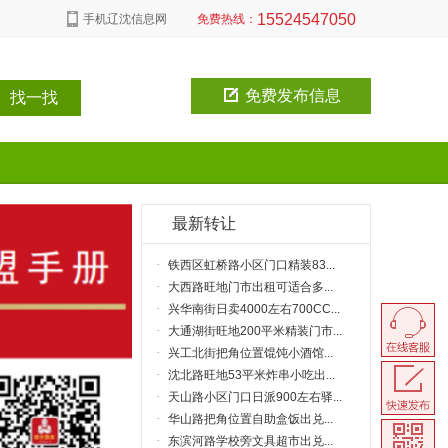
15524547050
手机辽沈信息网
免费热线：
免费发布信息
最新转让
·
铁西区虹桥路小区门口精装83...
·
大西路旺地门市出租可适合多...
·
兴华南街日卖4000左右700CC...
·
大通湖街旺地200平米精装门市...
： 云峰
·
兴工北街把角位置馄饨小酒馆...
：230平米
·
沈北路旺地53平米炸串小吃出...
费：12万
·
天山路小区门口日派900左右驿...
：15169119313
·
华山路把角位置自助盒饭出兑...
·
东滨河路学校旁文具超市出兑...