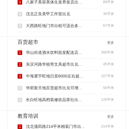
八家子美容美体生发养发店出...
89平米
3
沈北正良美甲工作室出兑
30平米
4
大西路旺地门市出租可适合多...
67平米
5
百货超市
更多
华山街道酒水饮料批发配送店...
300平米
1
东滨河路学校旁文具超市出兑...
45平米
2
中海寰宇旺地日卖8000左右超...
107平米
3
华府新天地百货超市出兑可增...
50平米
4
长白旺地高档装修饮品茶社出...
120平米
5
教育培训
更多
沈北蒲田路214平米精装门市出...
214平米
1