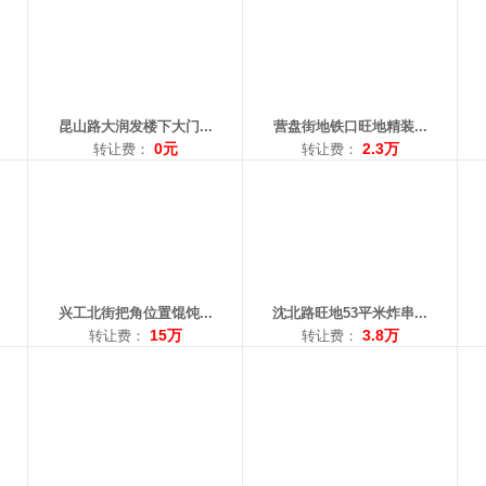
面积：150平米
面积：53平米
面
转让费：15万
转让费：3.8万
转让
电话：18006663334
电话：18609839176
电话
昆山路大润发楼下大门...
营盘街地铁口旺地精装...
0元
2.3万
转让费：
转让费：
区域： 长客
区域： 崇山
区域
面积：220平米
面积：45平米
面
转让费：12万
转让费：2.8万
转让
电话：15998102288
电话：13940179867
电话
兴工北街把角位置馄饨...
沈北路旺地53平米炸串...
15万
3.8万
转让费：
转让费：
区域： 惠工
区域： 道义
区域
面积：35平米
面积：160平米
面积
转让费：万
转让费：面议
转
电话：13322496256
电话：13079235385
电话