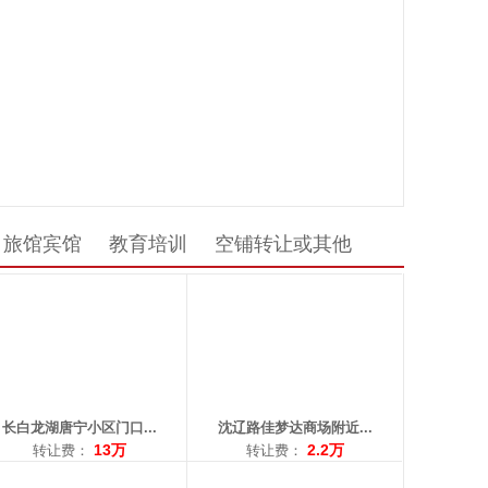
： 长白
区域： 沈辽路
：116平米
面积：62平米
让费：13万
转让费：2.2万
：18900972077
电话：15904092428
旅馆宾馆
教育培训
空铺转让或其他
： 上园
区域： 万泉
积：15平米
面积：62平米
费：5000
转让费：7.5万
：13591409339
电话：13002423371
长白龙湖唐宁小区门口...
沈辽路佳梦达商场附近...
13万
2.2万
转让费：
转让费：
： 华山
区域： 长江街