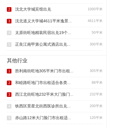
沈北大学城宾馆出兑
1000平米
2
沈北道义大学城4611平米逸景...
4611平米
3
太原街旺地精装民宿出兑19个...
50平米
4
正良江南甲第公寓式酒店出兑...
300平米
5
其他行业
胜利南街旺地305平米门市出租...
305平米
1
和睦路旺地门市出租适合各类...
88平米
2
西江北街旺地232平米大门脸门...
232平米
3
铁西区景星北街西医诊所出兑...
200平米
4
赤山路12米大门脸门市出租适...
120平米
5