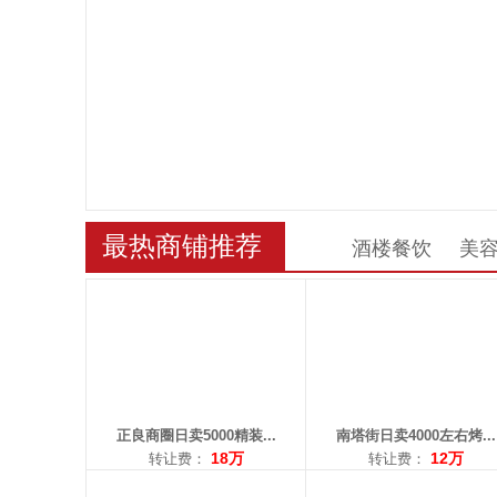
区域： 道义
区域： 南塔
面积：120平米
面积：100平米
转让费：18万
转让费：12万
电话：13149821779
电话：15840553765
最热商铺推荐
酒楼餐饮
美
区域： 津桥
区域： 沈辽路
面积：120平米
面积：90平米
转让费：面议
转让费：13.5万
电话：13470366684
电话：13998352266
正良商圈日卖5000精装...
南塔街日卖4000左右烤...
18万
12万
转让费：
转让费：
区域： 望花
区域： 兴华