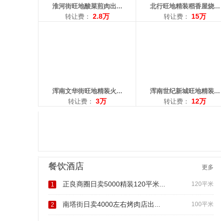
淮河街旺地酸菜煎肉出...
北行旺地精装稻香屋烧...
2.8万
15万
转让费：
转让费：
浑南文华街旺地精装火...
浑南世纪新城旺地精装...
3万
12万
转让费：
转让费：
餐饮酒店
更多
正良商圈日卖5000精装120平米...
120平米
1
南塔街日卖4000左右烤肉店出...
100平米
2