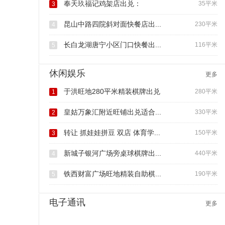
奉天玖福记鸡架店出兑：
35平米
3
昆山中路四院斜对面快餐店出...
230平米
4
长白龙湖唐宁小区门口快餐出...
116平米
5
休闲娱乐
更多
于洪旺地280平米精装棋牌出兑
280平米
1
皇姑万象汇附近旺铺出兑适合...
330平米
2
转让 抓娃娃拼豆 双店 体育学...
150平米
3
新城子银河广场旁桌球棋牌出...
440平米
4
铁西财富广场旺地精装自助棋...
190平米
5
电子通讯
更多