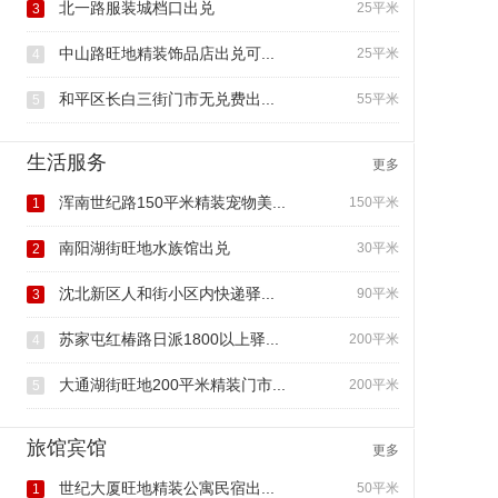
北一路服装城档口出兑
25平米
3
中山路旺地精装饰品店出兑可...
25平米
4
和平区长白三街门市无兑费出...
55平米
5
生活服务
更多
浑南世纪路150平米精装宠物美...
150平米
1
南阳湖街旺地水族馆出兑
30平米
2
沈北新区人和街小区内快递驿...
90平米
3
苏家屯红椿路日派1800以上驿...
200平米
4
大通湖街旺地200平米精装门市...
200平米
5
旅馆宾馆
更多
世纪大厦旺地精装公寓民宿出...
50平米
1