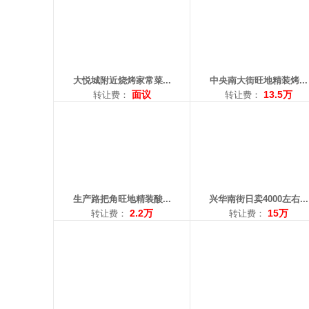
面积：30平米
面积：30平米
转让费：2.2万
转让费：15万
电话：15142023506
电话：18004027885
大悦城附近烧烤家常菜...
中央南大街旺地精装烤...
面议
13.5万
转让费：
转让费：
区域： 长江街
区域： 北行
面积：86平米
面积：60平米
转让费：2.8万
转让费：15万
电话：13019351015
电话：13940166640
生产路把角旺地精装酸...
兴华南街日卖4000左右...
2.2万
15万
转让费：
转让费：
区域： 浑南中路
区域： 世纪新城
面积：130平米
面积：100平米
转让费：3万
转让费：12万
电话：18202407989
电话：17609880719