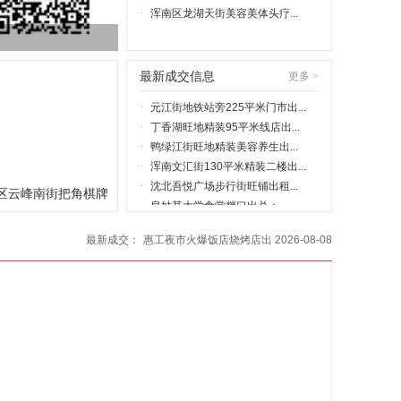
·
浑南区龙湖天街美容美体头疗...
最新成交信息
更多 >
·
元江街地铁站旁225平米门市出...
·
丁香湖旺地精装95平米线店出...
·
鸭绿江街旺地精装美容养生出...
·
浑南文汇街130平米精装二楼出...
·
沈北吾悦广场步行街旺铺出租...
区云峰南街把角棋牌
·
皇姑某大学食堂档口出兑：
·
长白南路旺地精装1000平米洗...
.
最新成交：
惠工夜市火爆饭店烧烤店出
2026-08-08
·
南九中路旺地150门市出租可适...
兑
·
中街大北街旺地200平米纯一层...
恒大绿洲火爆饭店出兑保赚
2026-08-08
日卖5000房租超低火爆超
2026-08-08
·
旭辉东樾城门市出租适合各类...
市出...
·
浑南白塔旺地小区门口日卖20...
金山路旺地幼儿园出兑保赚
2026-08-08
十三纬路旺地足疗店出兑
2026-08-08
·
保利花园旺地门市出租可适合...
东软电脑城快餐档口出兑保
2026-08-08
·
怒江北街精装足疗养生spa出兑
赚
·
铁西盛京医院对面吉祥馄饨出...
·
首开如院160平米一层大门脸门...