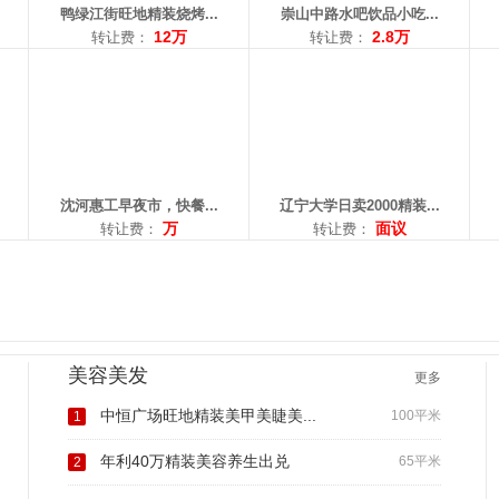
鸭绿江街旺地精装烧烤...
崇山中路水吧饮品小吃...
12万
2.8万
转让费：
转让费：
沈河惠工早夜市，快餐...
辽宁大学日卖2000精装...
万
面议
转让费：
转让费：
美容美发
更多
中恒广场旺地精装美甲美睫美...
100平米
1
年利40万精装美容养生出兑
65平米
2