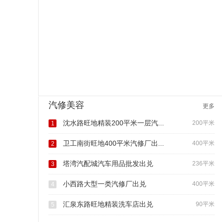
汽修美容
更多
沈水路旺地精装200平米一层汽...
200平米
1
卫工南街旺地400平米汽修厂出...
400平米
2
塔湾汽配城汽车用品批发出兑
236平米
3
小西路大型一类汽修厂出兑
400平米
4
汇泉东路旺地精装洗车店出兑
90平米
5