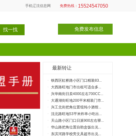
15524547050
手机辽沈信息网
免费热线：
免费发布信息
最新转让
·
铁西区虹桥路小区门口精装83...
·
大西路旺地门市出租可适合多...
·
兴华南街日卖4000左右700CC...
·
大通湖街旺地200平米精装门市...
： 云峰
·
兴工北街把角位置馄饨小酒馆...
：230平米
·
沈北路旺地53平米炸串小吃出...
费：12万
·
天山路小区门口日派900左右驿...
：15169119313
·
华山路把角位置自助盒饭出兑...
·
东滨河路学校旁文具超市出兑...