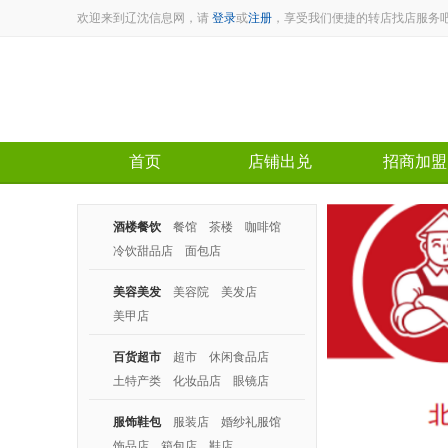
欢迎来到辽沈信息网，请
登录
或
注册
，享受我们便捷的转店找店服务
首页
店铺出兑
招商加盟
酒楼餐饮
餐馆
茶楼
咖啡馆
冷饮甜品店
面包店
美容美发
美容院
美发店
美甲店
区域： 兴华
百货超市
超市
休闲食品店
面积：60平米
土特产类
化妆品店
眼镜店
转让费：3.5万
电话：139400351
服饰鞋包
服装店
婚纱礼服馆
饰品店
箱包店
鞋店