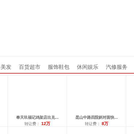
区域： 北行
区域： 昆山路
区域
面积：35平米
面积：230平米
面积
转让费：12万
转让费：8万
转
电话：13889840328
电话：15734052868
电话
容美发
百货超市
服饰鞋包
休闲娱乐
汽修服务
区域： 昆山路
区域： 奥体中心
区域
面积：289平米
面积：90平米
面
转让费：0元
转让费：2.3万
转让
电话：13998213927
电话：15129404266
电话
奉天玖福记鸡架店出兑...
昆山中路四院斜对面快...
12万
8万
转让费：
转让费：
区域： 兴华
区域： 道义
区域