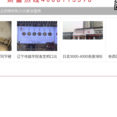
总部限时助力10家加盟商
圈写字楼
辽宁传媒学院食堂档口出
日卖3000-4000燕塞湖街
铁西
兑：
精装3...
室出..