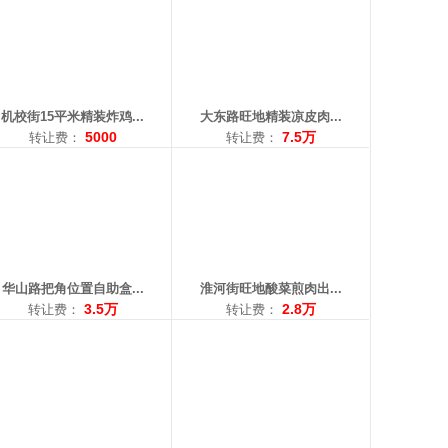
积：80平米
面积：86平米
费：3.5万
转让费：2.8万
：18842532812
电话：13019351015
机校街15平米精装炸鸡...
大东路旺地精装凉皮肉...
5000
7.5万
转让费：
转让费：
： 兴华
区域： 崇山
积：20平米
面积：260平米
费：1.5万
转让费：15万
：13286146000
电话：15640361120
华山路把角位置自助盒...
淮河街旺地酸菜煎肉出...
3.5万
2.8万
转让费：
转让费：
： 长白
区域： 北行
：100平米
面积：80平米
让费：23万
转让费：2.9万
：13080769813
电话：18540162627