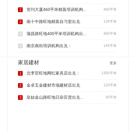
党刊大厦460平米精装培训机构...
460平米
2
南十中路旺地精装自习室出兑
135平米
3
蒲昌路旺地400平米培训机构出...
400平米
4
南京南街培训机构出兑：
145平米
5
家居建材
更多
北李官旺地网红家具店出兑：
1300平米
1
金卓五金建材市场建材店出兑
120平米
2
皇姑金山路旺地日杂百货出兑...
30平米
3