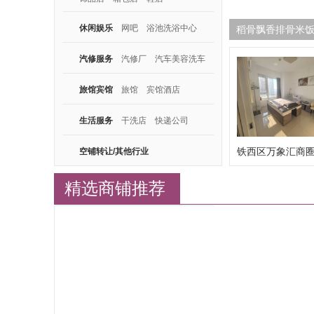
休闲娱乐
网吧
浴池洗浴中心
稻骨飘香排骨米饭
桌游
密室逃脱
养生馆
汽修服务
汽修厂
汽车美容洗车
轮胎店
电瓶店
旅馆宾馆
旅馆
宾馆酒店
公寓房
生活服务
干洗店
快递公司
白钢铁艺
养老院
广告图文
铁西区万象汇商
空铺转让/其他行业
内头...
精选商铺推荐