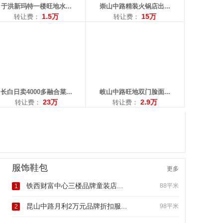
于洪新玛特一楼旺地水...
崇山中路精装火锅店出...
1.5万
15万
转让费：
转让费：
长白日卖4000多融合菜...
岐山中路旺地双门脸面...
23万
2.9万
转让费：
转让费：
服饰鞋包
更多
铁西财富中心三楼品牌童装店...
88平米
1
昆山中路月利2万元品牌折扣服...
98平米
2