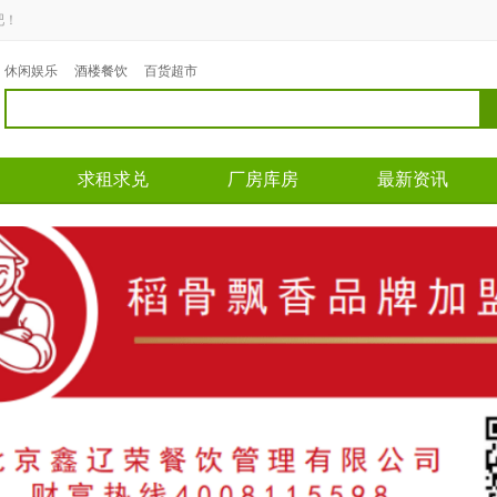
吧！
休闲娱乐
酒楼餐饮
百货超市
求租求兑
厂房库房
最新资讯
区域： 道义
区域： 沈辽路
区域
面积：35平米
面积：300平米
面积
转让费：面议
转让费：面议
转让
66
电话：13840437751
电话：17640249838
电话