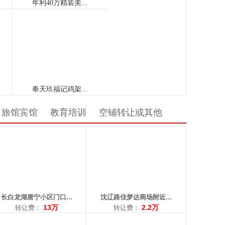
： 长白
区域： 沈辽路
：116平米
面积：62平米
让费：13万
转让费：2.2万
：18900972077
电话：15904092428
旅馆宾馆
教育培训
空铺转让或其他
： 上园
区域： 万泉
积：15平米
面积：62平米
费：5000
转让费：7.5万
：13591409339
电话：13002423371
长白龙湖唐宁小区门口...
沈辽路佳梦达商场附近...
13万
2.2万
转让费：
转让费：
： 华山
区域： 长江街