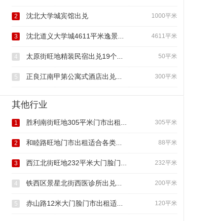
沈北大学城宾馆出兑
1000平米
2
沈北道义大学城4611平米逸景...
4611平米
3
太原街旺地精装民宿出兑19个...
50平米
4
正良江南甲第公寓式酒店出兑...
300平米
5
其他行业
胜利南街旺地305平米门市出租...
305平米
1
和睦路旺地门市出租适合各类...
88平米
2
西江北街旺地232平米大门脸门...
232平米
3
铁西区景星北街西医诊所出兑...
200平米
4
赤山路12米大门脸门市出租适...
120平米
5