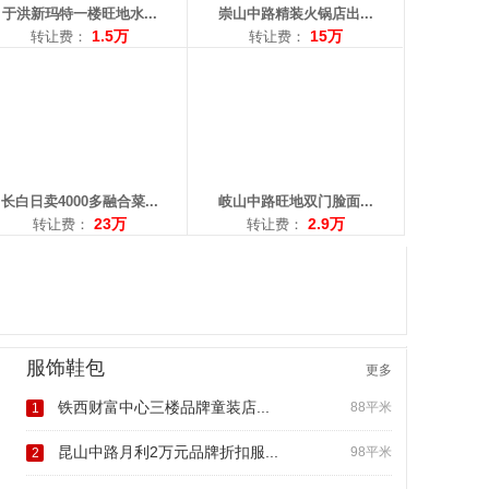
于洪新玛特一楼旺地水...
崇山中路精装火锅店出...
1.5万
15万
转让费：
转让费：
长白日卖4000多融合菜...
岐山中路旺地双门脸面...
23万
2.9万
转让费：
转让费：
服饰鞋包
更多
铁西财富中心三楼品牌童装店...
88平米
1
昆山中路月利2万元品牌折扣服...
98平米
2