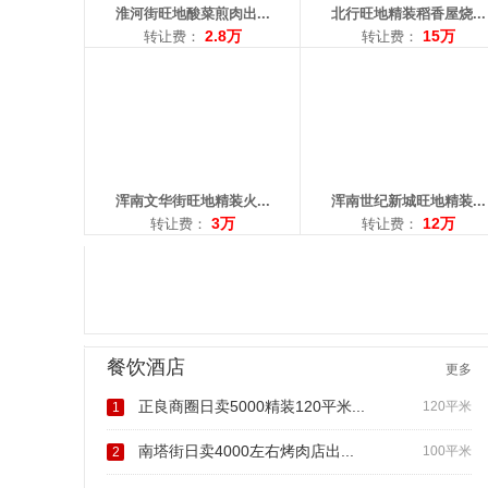
淮河街旺地酸菜煎肉出...
北行旺地精装稻香屋烧...
2.8万
15万
转让费：
转让费：
浑南文华街旺地精装火...
浑南世纪新城旺地精装...
3万
12万
转让费：
转让费：
餐饮酒店
更多
正良商圈日卖5000精装120平米...
120平米
1
南塔街日卖4000左右烤肉店出...
100平米
2