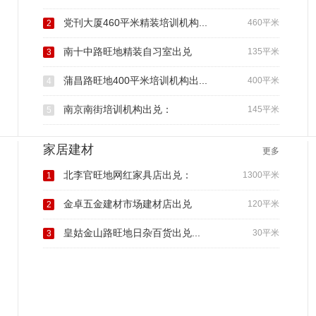
党刊大厦460平米精装培训机构...
460平米
2
南十中路旺地精装自习室出兑
135平米
3
蒲昌路旺地400平米培训机构出...
400平米
4
南京南街培训机构出兑：
145平米
5
家居建材
更多
北李官旺地网红家具店出兑：
1300平米
1
金卓五金建材市场建材店出兑
120平米
2
皇姑金山路旺地日杂百货出兑...
30平米
3