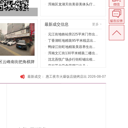
·
浑南区龙湖天街美容美体头疗...
最新成交信息
更多 >
·
元江街地铁站旁225平米门市出...
·
丁香湖旺地精装95平米线店出...
·
鸭绿江街旺地精装美容养生出...
·
浑南文汇街130平米精装二楼出...
·
沈北吾悦广场步行街旺铺出租...
区云峰南街把角棋牌
·
皇姑某大学食堂档口出兑：
·
长白南路旺地精装1000平米洗...
.
最新成交：
惠工夜市火爆饭店烧烤店出
2026-08-07
·
南九中路旺地150门市出租可适...
兑
·
中街大北街旺地200平米纯一层...
恒大绿洲火爆饭店出兑保赚
2026-08-07
日卖5000房租超低火爆超
2026-08-07
·
旭辉东樾城门市出租适合各类...
市出...
·
浑南白塔旺地小区门口日卖20...
金山路旺地幼儿园出兑保赚
2026-08-07
十三纬路旺地足疗店出兑
2026-08-07
·
保利花园旺地门市出租可适合...
东软电脑城快餐档口出兑保
2026-08-07
·
怒江北街精装足疗养生spa出兑
赚
·
铁西盛京医院对面吉祥馄饨出...
·
首开如院160平米一层大门脸门...