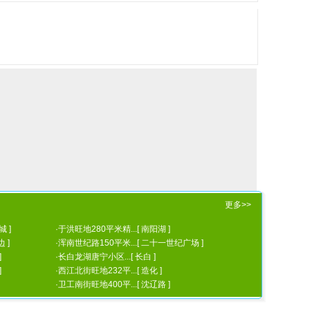
更多>>
 ]
·
于洪旺地280平米精...[ 南阳湖 ]
 ]
·
浑南世纪路150平米...[ 二十一世纪广场 ]
]
·
长白龙湖唐宁小区...[ 长白 ]
]
·
西江北街旺地232平...[ 造化 ]
·
卫工南街旺地400平...[ 沈辽路 ]