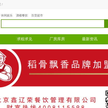
吧！
休闲娱乐
酒楼餐饮
百货超市
求租求兑
厂房库房
最新资讯
区域： 道义
区域： 沈辽路
区域
面积：35平米
面积：300平米
面积
转让费：面议
转让费：面议
转让
66
电话：13840437751
电话：17640249838
电话