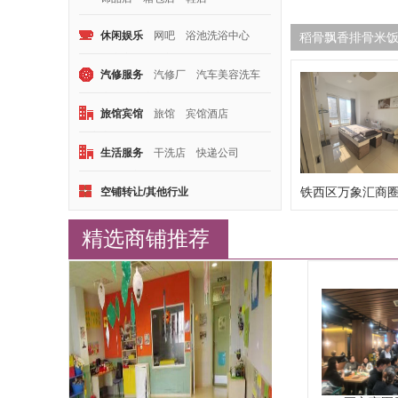
休闲娱乐
网吧
浴池洗浴中心
稻骨飘香排骨米饭
桌游
密室逃脱
养生馆
汽修服务
汽修厂
汽车美容洗车
轮胎店
电瓶店
旅馆宾馆
旅馆
宾馆酒店
公寓房
生活服务
干洗店
快递公司
白钢铁艺
养老院
广告图文
铁西区万象汇商
空铺转让/其他行业
内头...
精选商铺推荐