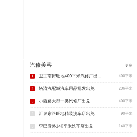
汽修美容
更多
卫工南街旺地400平米汽修厂出...
400平米
1
塔湾汽配城汽车用品批发出兑
236平米
2
小西路大型一类汽修厂出兑
400平米
3
汇泉东路旺地精装洗车店出兑
90平米
4
李巴彦路140平米洗车店出兑
140平米
5