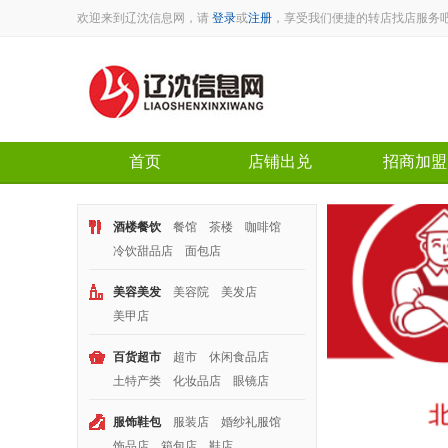
欢迎来到辽沈信息网，请
登录
或
注册
，享受我们便捷的转店找店服务
首页
店铺出兑
招商加盟
酒楼餐饮
餐馆
茶楼
咖啡馆
冷饮甜品店
面包店
美容美发
美容院
美发店
美甲店
区域： 兴华
百货超市
超市
休闲食品店
面积：60平米
土特产类
化妆品店
眼镜店
转让费：3.5万
电话：139400351
服饰鞋包
服装店
婚纱礼服馆
饰品店
箱包店
鞋店