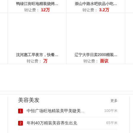
鸭绿江街旺地精装烧烤...
崇山中路水吧饮品小吃...
12万
3.2万
转让费：
转让费：
沈河惠工早夜市，快餐...
辽宁大学日卖2000精装...
万
面议
转让费：
转让费：
美容美发
更多
中恒广场旺地精装美甲美睫美...
100平米
1
年利40万精装美容养生出兑
65平米
2