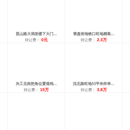
面积：150平米
面积：53平米
面
转让费：15万
转让费：3.8万
转让
电话：18006663334
电话：18609839176
电话
昆山路大润发楼下大门...
营盘街地铁口旺地精装...
0元
2.3万
转让费：
转让费：
区域： 长客
区域： 崇山
区域
面积：220平米
面积：45平米
面
转让费：12万
转让费：3.2万
转让
电话：15998102288
电话：13940179867
电话
兴工北街把角位置馄饨...
沈北路旺地53平米炸串...
15万
3.8万
转让费：
转让费：
区域： 惠工
区域： 道义
区域
面积：35平米
面积：160平米
面积
转让费：万
转让费：面议
转
电话：13322496256
电话：13079235385
电话