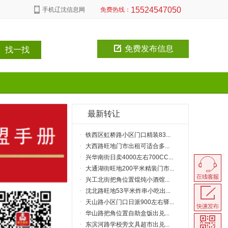
15524547050
手机辽沈信息网
免费热线：
免费发布信息
最新转让
·
铁西区虹桥路小区门口精装83...
·
大西路旺地门市出租可适合多...
·
兴华南街日卖4000左右700CC...
·
大通湖街旺地200平米精装门市...
： 云峰
·
兴工北街把角位置馄饨小酒馆...
：230平米
·
沈北路旺地53平米炸串小吃出...
费：12万
·
天山路小区门口日派900左右驿...
：15169119313
·
华山路把角位置自助盒饭出兑...
·
东滨河路学校旁文具超市出兑...