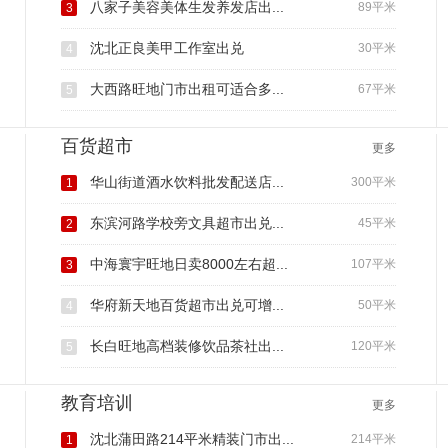
八家子美容美体生发养发店出...
89平米
3
沈北正良美甲工作室出兑
30平米
4
大西路旺地门市出租可适合多...
67平米
5
百货超市
更多
华山街道酒水饮料批发配送店...
300平米
1
东滨河路学校旁文具超市出兑...
45平米
2
中海寰宇旺地日卖8000左右超...
107平米
3
华府新天地百货超市出兑可增...
50平米
4
长白旺地高档装修饮品茶社出...
120平米
5
教育培训
更多
沈北蒲田路214平米精装门市出...
214平米
1