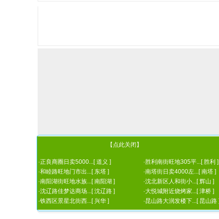
【点此关闭】
·
正良商圈日卖5000...[ 道义 ]
·
胜利南街旺地305平...[ 胜利 ]
·
和睦路旺地门市出...[ 东塔 ]
·
南塔街日卖4000左...[ 南塔 ]
·
南阳湖街旺地水族...[ 南阳湖 ]
·
沈北新区人和街小...[ 辉山 ]
·
沈辽路佳梦达商场...[ 沈辽路 ]
·
大悦城附近烧烤家...[ 津桥 ]
·
铁西区景星北街西...[ 兴华 ]
·
昆山路大润发楼下...[ 昆山路 