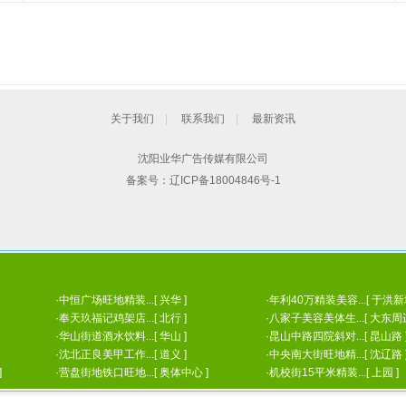
关于我们
|
联系我们
|
最新资讯
沈阳业华广告传媒有限公司
备案号：
辽ICP备18004846号-1
·
中恒广场旺地精装...[ 兴华 ]
·
年利40万精装美容...[ 于洪新城
·
奉天玖福记鸡架店...[ 北行 ]
·
八家子美容美体生...[ 大东周边
·
华山街道酒水饮料...[ 华山 ]
·
昆山中路四院斜对...[ 昆山路 
·
沈北正良美甲工作...[ 道义 ]
·
中央南大街旺地精...[ 沈辽路 
]
·
营盘街地铁口旺地...[ 奥体中心 ]
·
机校街15平米精装...[ 上园 ]