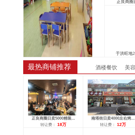
区域： 道义
区域： 南塔
面积：120平米
面积：100平米
转让费：18万
转让费：12万
电话：13149821779
电话：15840553765
最热商铺推荐
酒楼餐饮
美
区域： 津桥
区域： 沈辽路
面积：120平米
面积：90平米
转让费：面议
转让费：13.5万
电话：13470366684
电话：13998352266
正良商圈日卖5000精装...
南塔街日卖4000左右烤...
18万
12万
转让费：
转让费：
区域： 望花
区域： 兴华