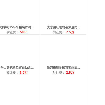
积：80平米
面积：86平米
费：3.5万
转让费：2.8万
：18842532812
电话：13019351015
机校街15平米精装炸鸡...
大东路旺地精装凉皮肉...
5000
7.5万
转让费：
转让费：
： 兴华
区域： 崇山
积：20平米
面积：260平米
费：1.5万
转让费：15万
：13286146000
电话：15640361120
华山路把角位置自助盒...
淮河街旺地酸菜煎肉出...
3.5万
2.8万
转让费：
转让费：
： 长白
区域： 北行
：100平米
面积：80平米
让费：23万
转让费：2.9万
：13080769813
电话：18540162627