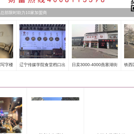
总部限时助力10家加盟商
圈写字楼
辽宁传媒学院食堂档口出
日卖3000-4000燕塞湖街
铁西
兑：
精装3...
室出..