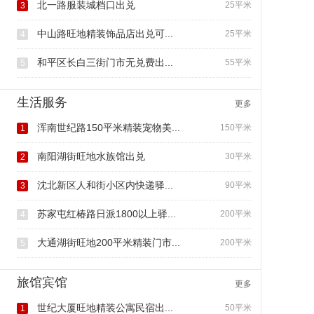
北一路服装城档口出兑
25平米
3
中山路旺地精装饰品店出兑可...
25平米
4
和平区长白三街门市无兑费出...
55平米
5
生活服务
更多
浑南世纪路150平米精装宠物美...
150平米
1
南阳湖街旺地水族馆出兑
30平米
2
沈北新区人和街小区内快递驿...
90平米
3
苏家屯红椿路日派1800以上驿...
200平米
4
大通湖街旺地200平米精装门市...
200平米
5
旅馆宾馆
更多
世纪大厦旺地精装公寓民宿出...
50平米
1