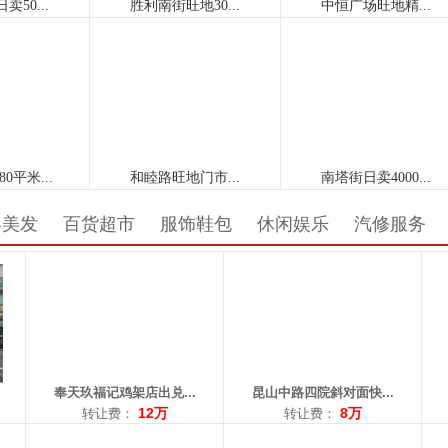
区域： 北行
区域： 昆山路
区域
面积：35平米
面积：230平米
面积
转让费：12万
转让费：8万
转
电话：13889840328
电话：15734052868
电话
容美发
百货超市
服饰鞋包
休闲娱乐
汽修服务
区域： 昆山路
区域： 奥体中心
区域
面积：289平米
面积：90平米
面
转让费：0元
转让费：2.3万
转让
电话：13998213927
电话：15129404266
电话
奉天玖福记鸡架店出兑...
昆山中路四院斜对面快...
12万
8万
转让费：
转让费：
区域： 兴华
区域： 道义
区域