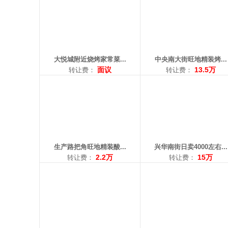
面积：30平米
面积：30平米
转让费：2.2万
转让费：15万
电话：15142023506
电话：18004027885
大悦城附近烧烤家常菜...
中央南大街旺地精装烤...
面议
13.5万
转让费：
转让费：
区域： 长江街
区域： 北行
面积：86平米
面积：60平米
转让费：2.8万
转让费：15万
电话：13019351015
电话：13940166640
生产路把角旺地精装酸...
兴华南街日卖4000左右...
2.2万
15万
转让费：
转让费：
区域： 浑南中路
区域： 世纪新城
面积：130平米
面积：100平米
转让费：3万
转让费：12万
电话：18202407989
电话：17609880719