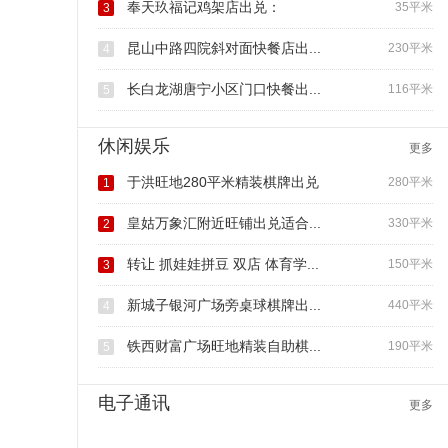
奉天玖福记鸡架店出兑：
35平米
3
昆山中路四院斜对面快餐店出...
230平米
4
长白龙湖唐宁小区门口快餐出...
116平米
5
休闲娱乐
更多
于洪旺地280平米精装棋牌出兑
280平米
1
皇姑万象汇附近旺铺出兑适合...
330平米
2
转让 抓娃娃拼豆 双店 体育学...
150平米
3
新城子银河广场旁桌球棋牌出...
440平米
4
铁西财富广场旺地精装自助棋...
190平米
5
电子通讯
更多