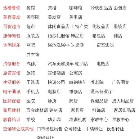
酒楼餐饮
餐馆
茶楼
咖啡馆
冷饮甜品店
面包店
美容美发
美容院
美发店
美甲店
百货超市
超市
休闲食品店
土特产类
化妆品店
眼镜店
服饰鞋包
服装店
婚纱礼服馆
饰品店
箱包店
鞋店
休闲娱乐
网吧
浴池洗浴中心
桌游
密室逃脱
养生馆
汽修服务
汽修厂
汽车美容洗车
轮胎店
电瓶店
旅馆宾馆
旅馆
宾馆酒店
公寓房
生活服务
干洗店
快递公司
白钢铁艺
养老院
广告图文
电子通讯
手机店
电脑店
维修店
通讯营业厅
医药保健
医院
诊所
药店
保健品店
成人用品店
家居建材
五金建材店
建材店
家具店
灯饰店
家居饰品店
教育培训
学校
幼儿园
培训机构
家教中心
早教中心
空铺转让或其他
门市出租出售
公司转让
手续转让
设备转让
空铺转让