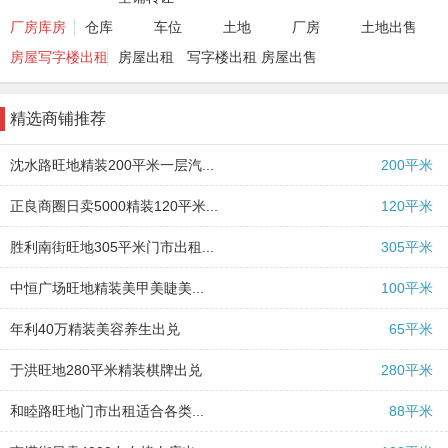
厂房库房
仓库
车位
土地
厂房
土地出售
房屋写字楼出租
房屋出租
写字楼出租
房屋出售
精选商铺推荐
沈水路旺地精装200平米一层汽...
200平米
正良商圈日卖5000精装120平米...
120平米
胜利南街旺地305平米门市出租...
305平米
中恒广场旺地精装美甲美睫美...
100平米
年利40万精装美容养生出兑
65平米
于洪旺地280平米精装棋牌出兑
280平米
怒江北街精装足疗养生spa出兑
2026-05-12
和睦路旺地门市出租适合各类...
88平米
铁西盛京医院对面吉祥馄饨出...
2026-05-10
首开如院160平米一层大门脸门...
2026-04-28