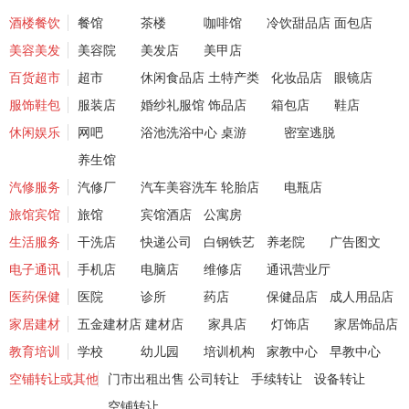
酒楼餐饮
餐馆
茶楼
咖啡馆
冷饮甜品店
面包店
美容美发
美容院
美发店
美甲店
百货超市
超市
休闲食品店
土特产类
化妆品店
眼镜店
服饰鞋包
服装店
婚纱礼服馆
饰品店
箱包店
鞋店
休闲娱乐
网吧
浴池洗浴中心
桌游
密室逃脱
养生馆
汽修服务
汽修厂
汽车美容洗车
轮胎店
电瓶店
旅馆宾馆
旅馆
宾馆酒店
公寓房
生活服务
干洗店
快递公司
白钢铁艺
养老院
广告图文
电子通讯
手机店
电脑店
维修店
通讯营业厅
医药保健
医院
诊所
药店
保健品店
成人用品店
家居建材
五金建材店
建材店
家具店
灯饰店
家居饰品店
教育培训
学校
幼儿园
培训机构
家教中心
早教中心
空铺转让或其他
门市出租出售
公司转让
手续转让
设备转让
空铺转让