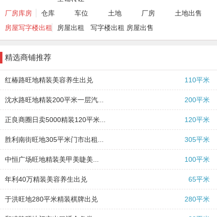
厂房库房
仓库
车位
土地
厂房
土地出售
房屋写字楼出租
房屋出租
写字楼出租
房屋出售
精选商铺推荐
红椿路旺地精装美容养生出兑
110平米
沈水路旺地精装200平米一层汽...
200平米
正良商圈日卖5000精装120平米...
120平米
胜利南街旺地305平米门市出租...
305平米
中恒广场旺地精装美甲美睫美...
100平米
年利40万精装美容养生出兑
65平米
怒江北街精装足疗养生spa出兑
2026-05-12
铁西盛京医院对面吉祥馄饨出...
2026-05-10
于洪旺地280平米精装棋牌出兑
280平米
首开如院160平米一层大门脸门...
2026-04-28