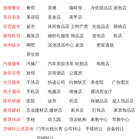
酒楼餐饮
餐馆
茶楼
咖啡馆
冷饮甜品店
面包店
美容美发
美容院
美发店
美甲店
百货超市
超市
休闲食品店
土特产类
化妆品店
眼镜店
服饰鞋包
服装店
婚纱礼服馆
饰品店
箱包店
鞋店
休闲娱乐
网吧
浴池洗浴中心
桌游
密室逃脱
养生馆
汽修服务
汽修厂
汽车美容洗车
轮胎店
电瓶店
旅馆宾馆
旅馆
宾馆酒店
公寓房
生活服务
干洗店
快递公司
白钢铁艺
养老院
广告图文
电子通讯
手机店
电脑店
维修店
通讯营业厅
医药保健
医院
诊所
药店
保健品店
成人用品店
家居建材
五金建材店
建材店
家具店
灯饰店
家居饰品店
教育培训
学校
幼儿园
培训机构
家教中心
早教中心
空铺转让或其他
门市出租出售
公司转让
手续转让
设备转让
空铺转让