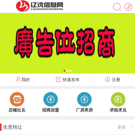
我的
快速发布
注册
店铺出兑
招商加盟
厂房库房
求租求兑
生意转让
更多